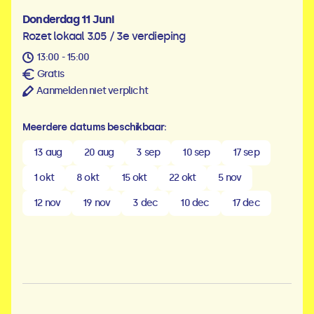
Donderdag 11 Juni
Rozet lokaal 3.05 / 3e verdieping
13:00 - 15:00
Gratis
Aanmelden niet verplicht
Meerdere datums beschikbaar:
13 aug
20 aug
3 sep
10 sep
17 sep
1 okt
8 okt
15 okt
22 okt
5 nov
12 nov
19 nov
3 dec
10 dec
17 dec